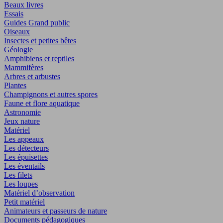
Beaux livres
Essais
Guides Grand public
Oiseaux
Insectes et petites bêtes
Géologie
Amphibiens et reptiles
Mammifères
Arbres et arbustes
Plantes
Champignons et autres spores
Faune et flore aquatique
Astronomie
Jeux nature
Matériel
Les appeaux
Les détecteurs
Les épuisettes
Les éventails
Les filets
Les loupes
Matériel d’observation
Petit matériel
Animateurs et passeurs de nature
Documents pédagogiques