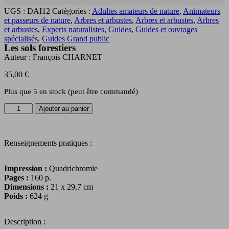
UGS :
DAI12
Catégories :
Adultes amateurs de nature
,
Animateurs
et passeurs de nature
,
Arbres et arbustes
,
Arbres et arbustes
,
Arbres
et arbustes
,
Experts naturalistes
,
Guides
,
Guides et ouvrages
spécialisés
,
Guides Grand public
Les sols forestiers
Auteur :
François CHARNET
35,00
€
Plus que 5 en stock (peut être commandé)
quantité
Ajouter au panier
de
Les
sols
Renseignements pratiques :
forestiers
Impression :
Quadrichromie
Pages :
160 p.
Dimensions :
21 x 29,7 cm
Poids :
624 g
Description :