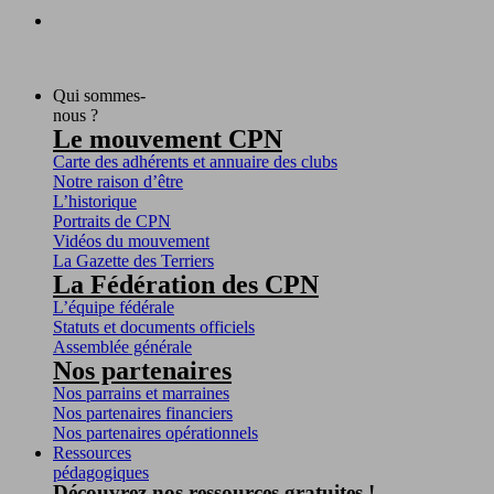
Qui sommes-
nous ?
Le mouvement CPN
Carte des adhérents et annuaire des clubs
Notre raison d’être
L’historique
Portraits de CPN
Vidéos du mouvement
La Gazette des Terriers
La Fédération des CPN
L’équipe fédérale
Statuts et documents officiels
Assemblée générale
Nos partenaires
Nos parrains et marraines
Nos partenaires financiers
Nos partenaires opérationnels
Ressources
pédagogiques
Découvrez nos ressources gratuites !