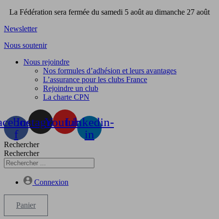
Aller
La Fédération sera fermée du samedi 5 août au dimanche 27 août
au
Newsletter
contenu
Nous soutenir
Nous rejoindre
Nos formules d’adhésion et leurs avantages
L’assurance pour les clubs France
Rejoindre un club
La charte CPN
acebook-
Instagram
Youtube
Linkedin-
f
in
Rechercher
Rechercher
Connexion
Panier