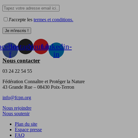
J'accepte les
termes et conditions.
acebook-
Instagram
Youtube
Linkedin-
f
in
Nous contacter
03 24 22 54 55
Fédération Connaître et Protéger la Nature
43 Grande Rue – 08430 Poix-Terron
info@fcpn.org
Nous rejoindre
Nous soutenir
Plan du site
Espace presse
FAQ