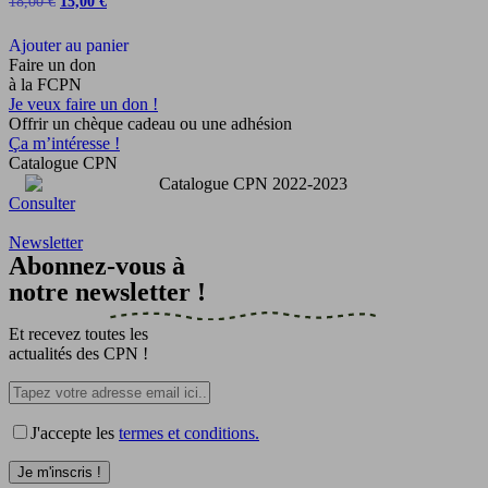
Le
Le
18,00
€
15,00
€
prix
prix
initial
actuel
Ajouter au panier
était :
est :
Faire un don
18,00 €.
15,00 €.
à la FCPN
Je veux faire un don !
Offrir un chèque cadeau ou une adhésion
Ça m’intéresse !
Catalogue CPN
Consulter
Newsletter
Abonnez-vous à
notre newsletter !
Et recevez toutes les
actualités des CPN !
J'accepte les
termes et conditions.