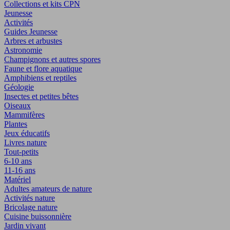
Collections et kits CPN
Jeunesse
Activités
Guides Jeunesse
Arbres et arbustes
Astronomie
Champignons et autres spores
Faune et flore aquatique
Amphibiens et reptiles
Géologie
Insectes et petites bêtes
Oiseaux
Mammifères
Plantes
Jeux éducatifs
Livres nature
Tout-petits
6-10 ans
11-16 ans
Matériel
Adultes amateurs de nature
Activités nature
Bricolage nature
Cuisine buissonnière
Jardin vivant