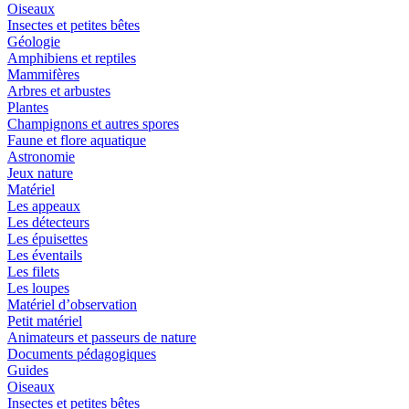
Oiseaux
Insectes et petites bêtes
Géologie
Amphibiens et reptiles
Mammifères
Arbres et arbustes
Plantes
Champignons et autres spores
Faune et flore aquatique
Astronomie
Jeux nature
Matériel
Les appeaux
Les détecteurs
Les épuisettes
Les éventails
Les filets
Les loupes
Matériel d’observation
Petit matériel
Animateurs et passeurs de nature
Documents pédagogiques
Guides
Oiseaux
Insectes et petites bêtes