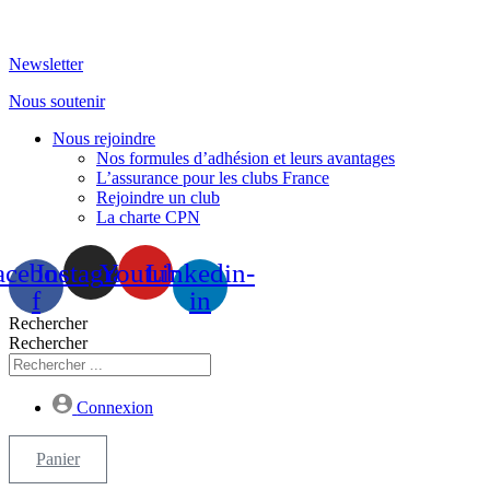
Aller
au
Newsletter
contenu
Nous soutenir
Nous rejoindre
Nos formules d’adhésion et leurs avantages
L’assurance pour les clubs France
Rejoindre un club
La charte CPN
acebook-
Instagram
Youtube
Linkedin-
f
in
Rechercher
Rechercher
Connexion
Panier