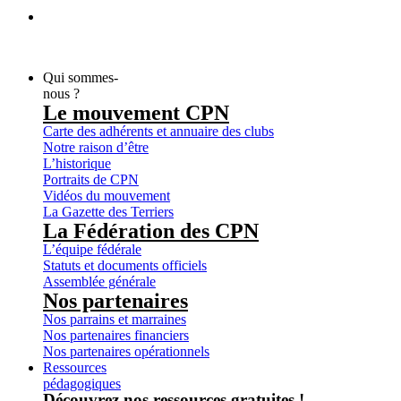
Qui sommes-
nous ?
Le mouvement CPN
Carte des adhérents et annuaire des clubs
Notre raison d’être
L’historique
Portraits de CPN
Vidéos du mouvement
La Gazette des Terriers
La Fédération des CPN
L’équipe fédérale
Statuts et documents officiels
Assemblée générale
Nos partenaires
Nos parrains et marraines
Nos partenaires financiers
Nos partenaires opérationnels
Ressources
pédagogiques
Découvrez nos ressources gratuites !