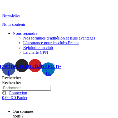
Aller
au
Newsletter
contenu
Nous soutenir
Nous rejoindre
Nos formules d’adhésion et leurs avantages
L’assurance pour les clubs France
Rejoindre un club
La charte CPN
acebook-
Instagram
Youtube
Linkedin-
f
in
Rechercher
Rechercher
Connexion
0,00
€
0
Panier
Qui sommes-
nous ?