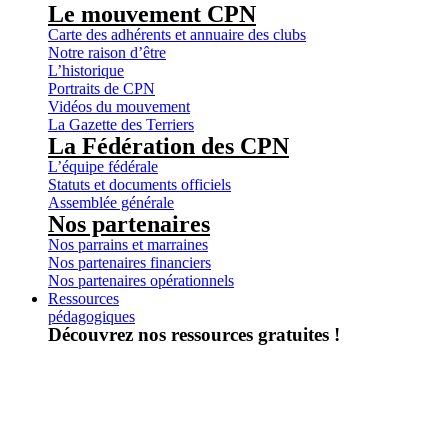
Le mouvement CPN
Carte des adhérents et annuaire des clubs
Notre raison d’être
L’historique
Portraits de CPN
Vidéos du mouvement
La Gazette des Terriers
La Fédération des CPN
L’équipe fédérale
Statuts et documents officiels
Assemblée générale
Nos partenaires
Nos parrains et marraines
Nos partenaires financiers
Nos partenaires opérationnels
Ressources
pédagogiques
Découvrez nos ressources gratuites !