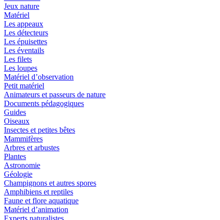
Jeux nature
Matériel
Les appeaux
Les détecteurs
Les épuisettes
Les éventails
Les filets
Les loupes
Matériel d’observation
Petit matériel
Animateurs et passeurs de nature
Documents pédagogiques
Guides
Oiseaux
Insectes et petites bêtes
Mammifères
Arbres et arbustes
Plantes
Astronomie
Géologie
Champignons et autres spores
Amphibiens et reptiles
Faune et flore aquatique
Matériel d’animation
Experts naturalistes