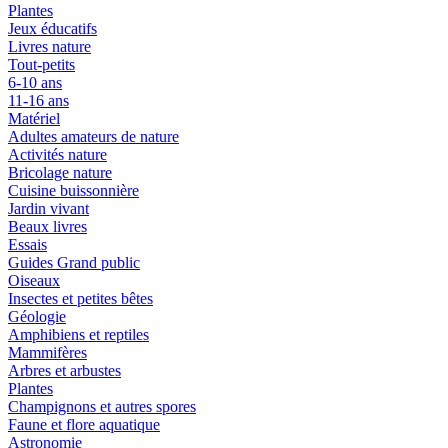
Plantes
Jeux éducatifs
Livres nature
Tout-petits
6-10 ans
11-16 ans
Matériel
Adultes amateurs de nature
Activités nature
Bricolage nature
Cuisine buissonnière
Jardin vivant
Beaux livres
Essais
Guides Grand public
Oiseaux
Insectes et petites bêtes
Géologie
Amphibiens et reptiles
Mammifères
Arbres et arbustes
Plantes
Champignons et autres spores
Faune et flore aquatique
Astronomie