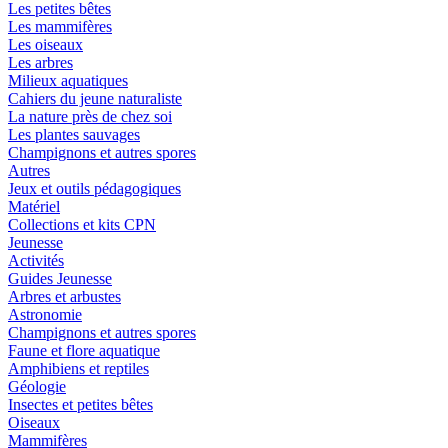
Les petites bêtes
Les mammifères
Les oiseaux
Les arbres
Milieux aquatiques
Cahiers du jeune naturaliste
La nature près de chez soi
Les plantes sauvages
Champignons et autres spores
Autres
Jeux et outils pédagogiques
Matériel
Collections et kits CPN
Jeunesse
Activités
Guides Jeunesse
Arbres et arbustes
Astronomie
Champignons et autres spores
Faune et flore aquatique
Amphibiens et reptiles
Géologie
Insectes et petites bêtes
Oiseaux
Mammifères