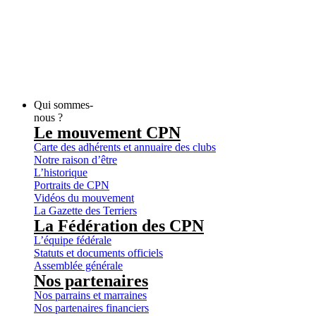
Qui sommes-
nous ?
Le mouvement CPN
Carte des adhérents et annuaire des clubs
Notre raison d’être
L’historique
Portraits de CPN
Vidéos du mouvement
La Gazette des Terriers
La Fédération des CPN
L’équipe fédérale
Statuts et documents officiels
Assemblée générale
Nos partenaires
Nos parrains et marraines
Nos partenaires financiers