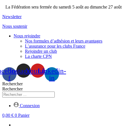
Aller
La Fédération sera fermée du samedi 5 août au dimanche 27 août
au
Newsletter
contenu
Nous soutenir
Nous rejoindre
Nos formules d’adhésion et leurs avantages
L’assurance pour les clubs France
Rejoindre un club
La charte CPN
acebook-
Instagram
Youtube
Linkedin-
f
in
Rechercher
Rechercher
Connexion
0,00
€
0
Panier