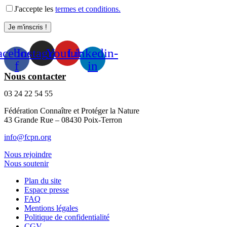
J'accepte les
termes et conditions.
acebook-
Instagram
Youtube
Linkedin-
f
in
Nous contacter
03 24 22 54 55
Fédération Connaître et Protéger la Nature
43 Grande Rue – 08430 Poix-Terron
info@fcpn.org
Nous rejoindre
Nous soutenir
Plan du site
Espace presse
FAQ
Mentions légales
Politique de confidentialité
CGV