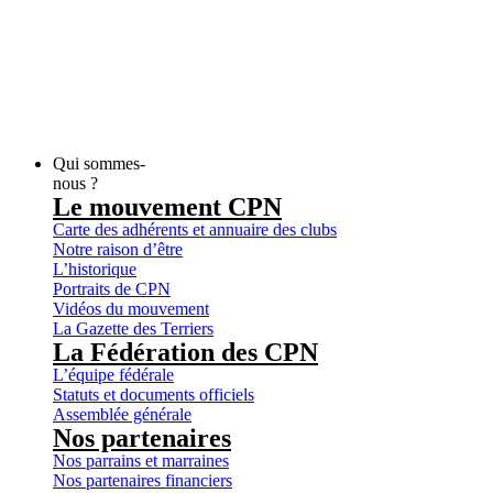
Qui sommes-
nous ?
Le mouvement CPN
Carte des adhérents et annuaire des clubs
Notre raison d’être
L’historique
Portraits de CPN
Vidéos du mouvement
La Gazette des Terriers
La Fédération des CPN
L’équipe fédérale
Statuts et documents officiels
Assemblée générale
Nos partenaires
Nos parrains et marraines
Nos partenaires financiers