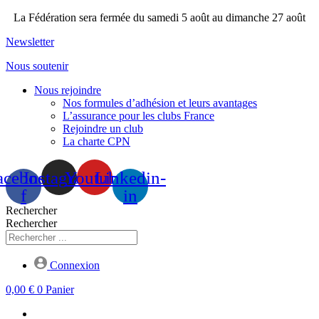
Aller
La Fédération sera fermée du samedi 5 août au dimanche 27 août
au
Newsletter
contenu
Nous soutenir
Nous rejoindre
Nos formules d’adhésion et leurs avantages
L’assurance pour les clubs France
Rejoindre un club
La charte CPN
acebook-
Instagram
Youtube
Linkedin-
f
in
Rechercher
Rechercher
Connexion
0,00
€
0
Panier