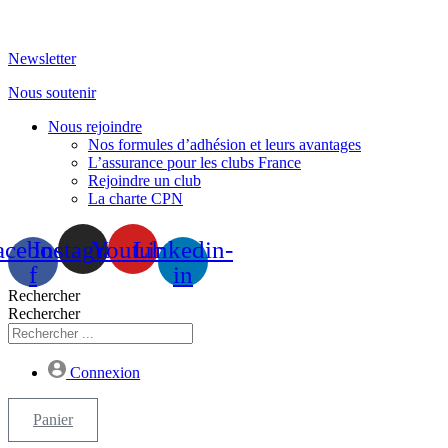
Aller
au
Newsletter
contenu
Nous soutenir
Nous rejoindre
Nos formules d’adhésion et leurs avantages
L’assurance pour les clubs France
Rejoindre un club
La charte CPN
acebook-
Instagram
Youtube
Linkedin-
f
in
Rechercher
Rechercher
Connexion
Panier