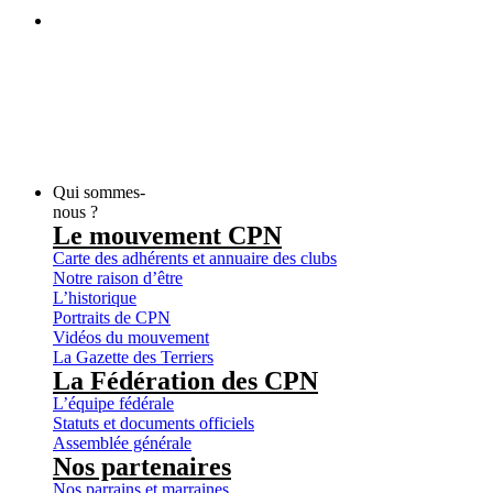
Qui sommes-
nous ?
Le mouvement CPN
Carte des adhérents et annuaire des clubs
Notre raison d’être
L’historique
Portraits de CPN
Vidéos du mouvement
La Gazette des Terriers
La Fédération des CPN
L’équipe fédérale
Statuts et documents officiels
Assemblée générale
Nos partenaires
Nos parrains et marraines