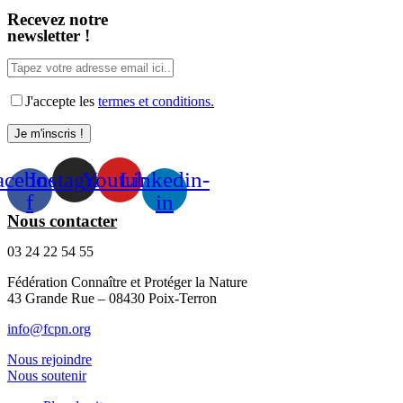
Recevez notre
newsletter !
J'accepte les
termes et conditions.
acebook-
Instagram
Youtube
Linkedin-
f
in
Nous contacter
03 24 22 54 55
Fédération Connaître et Protéger la Nature
43 Grande Rue – 08430 Poix-Terron
info@fcpn.org
Nous rejoindre
Nous soutenir