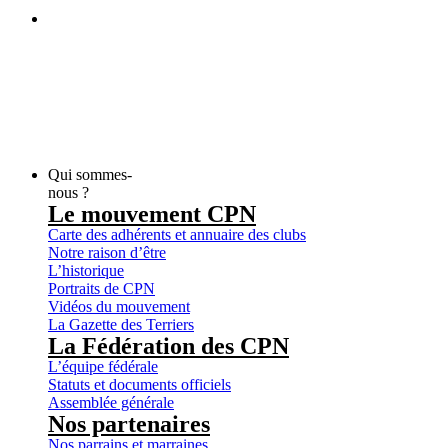
Qui sommes-
nous ?
Le mouvement CPN
Carte des adhérents et annuaire des clubs
Notre raison d’être
L’historique
Portraits de CPN
Vidéos du mouvement
La Gazette des Terriers
La Fédération des CPN
L’équipe fédérale
Statuts et documents officiels
Assemblée générale
Nos partenaires
Nos parrains et marraines