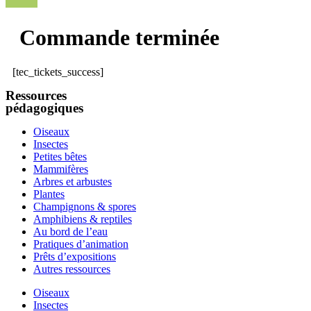
Commande terminée
[tec_tickets_success]
Ressources
pédagogiques
Oiseaux
Insectes
Petites bêtes
Mammifères
Arbres et arbustes
Plantes
Champignons & spores
Amphibiens & reptiles
Au bord de l’eau
Pratiques d’animation
Prêts d’expositions
Autres ressources
Oiseaux
Insectes