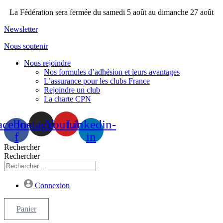
Aller
La Fédération sera fermée du samedi 5 août au dimanche 27 août
au
Newsletter
contenu
Nous soutenir
Nous rejoindre
Nos formules d’adhésion et leurs avantages
L’assurance pour les clubs France
Rejoindre un club
La charte CPN
acebook-
Instagram
Youtube
Linkedin-
f
in
Rechercher
Rechercher
Connexion
Panier