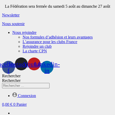
Aller
La Fédération sera fermée du samedi 5 août au dimanche 27 août
au
Newsletter
contenu
Nous soutenir
Nous rejoindre
Nos formules d’adhésion et leurs avantages
L’assurance pour les clubs France
Rejoindre un club
La charte CPN
acebook-
Instagram
Youtube
Linkedin-
f
in
Rechercher
Rechercher
Connexion
0,00
€
0
Panier