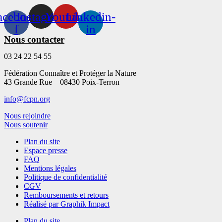
acebook-
Instagram
Youtube
Linkedin-
f
in
Nous contacter
03 24 22 54 55
Fédération Connaître et Protéger la Nature
43 Grande Rue – 08430 Poix-Terron
info@fcpn.org
Nous rejoindre
Nous soutenir
Plan du site
Espace presse
FAQ
Mentions légales
Politique de confidentialité
CGV
Remboursements et retours
Réalisé par Graphik Impact
Plan du site