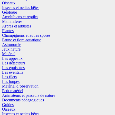
Oiseaux
Insectes et petites bêtes
Géologie
Amphibiens et reptiles
Mammifères
Arbres et arbustes
Plantes
Champignons et autres spores
Faune et flore aquatique
Astronomie
Jeux nature
Matériel
Les appeaux
Les détecteurs
Les épuisettes
Les éventails
Les filets
Les loupes
Matériel d’observation
Petit matériel
Animateurs et passeurs de nature
Documents pédagogiques
Guides
Oiseaux
Insectes et petites bêtes