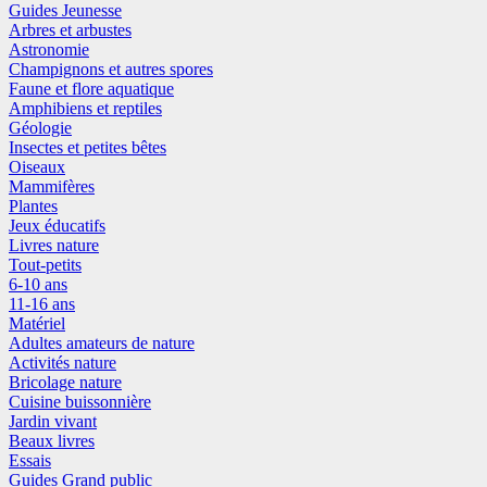
Guides Jeunesse
Arbres et arbustes
Astronomie
Champignons et autres spores
Faune et flore aquatique
Amphibiens et reptiles
Géologie
Insectes et petites bêtes
Oiseaux
Mammifères
Plantes
Jeux éducatifs
Livres nature
Tout-petits
6-10 ans
11-16 ans
Matériel
Adultes amateurs de nature
Activités nature
Bricolage nature
Cuisine buissonnière
Jardin vivant
Beaux livres
Essais
Guides Grand public