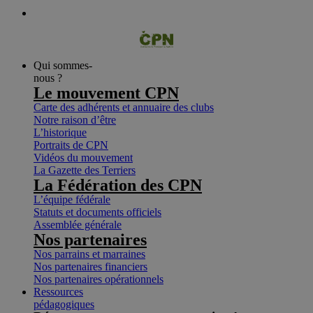
Qui sommes-
nous ?
Le mouvement CPN
Carte des adhérents et annuaire des clubs
Notre raison d’être
L’historique
Portraits de CPN
Vidéos du mouvement
La Gazette des Terriers
La Fédération des CPN
L’équipe fédérale
Statuts et documents officiels
Assemblée générale
Nos partenaires
Nos parrains et marraines
Nos partenaires financiers
Nos partenaires opérationnels
Ressources
pédagogiques