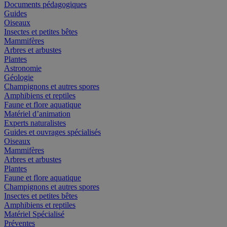
Documents pédagogiques
Guides
Oiseaux
Insectes et petites bêtes
Mammifères
Arbres et arbustes
Plantes
Astronomie
Géologie
Champignons et autres spores
Amphibiens et reptiles
Faune et flore aquatique
Matériel d’animation
Experts naturalistes
Guides et ouvrages spécialisés
Oiseaux
Mammifères
Arbres et arbustes
Plantes
Faune et flore aquatique
Champignons et autres spores
Insectes et petites bêtes
Amphibiens et reptiles
Matériel Spécialisé
Préventes