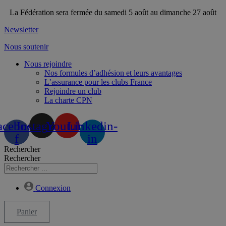
Aller
La Fédération sera fermée du samedi 5 août au dimanche 27 août
au
Newsletter
contenu
Nous soutenir
Nous rejoindre
Nos formules d’adhésion et leurs avantages
L’assurance pour les clubs France
Rejoindre un club
La charte CPN
acebook-
Instagram
Youtube
Linkedin-
f
in
Rechercher
Rechercher
Connexion
Panier