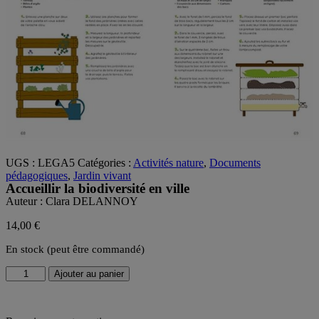
UGS :
LEGA5
Catégories :
Activités nature
,
Documents
pédagogiques
,
Jardin vivant
Accueillir la biodiversité en ville
Auteur :
Clara DELANNOY
14,00
€
En stock (peut être commandé)
quantité
Ajouter au panier
de
Accueillir
la