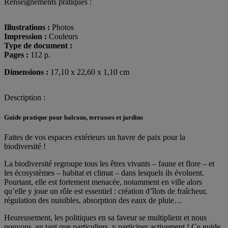
Renseignements pratiques :
biodiversité
en
ville
Illustrations :
Photos
Impression :
Couleurs
Type de document :
Pages :
112 p.
Dimensions :
17,10 x 22,60 x 1,10 cm
Description :
Guide pratique pour balcons, terrasses et jardins
Faites de vos espaces extérieurs un havre de paix pour la
biodiversité !
La biodiversité regroupe tous les êtres vivants – faune et flore – et
les écosystèmes – habitat et climat – dans lesquels ils évoluent.
Pourtant, elle est fortement menacée, notamment en ville alors
qu’elle y joue un rôle est essentiel : création d’îlots de fraîcheur,
régulation des nuisibles, absorption des eaux de pluie…
Heureusement, les politiques en sa faveur se multiplient et nous
pouvons, en tant que particuliers, y participer activement ! Ce guide