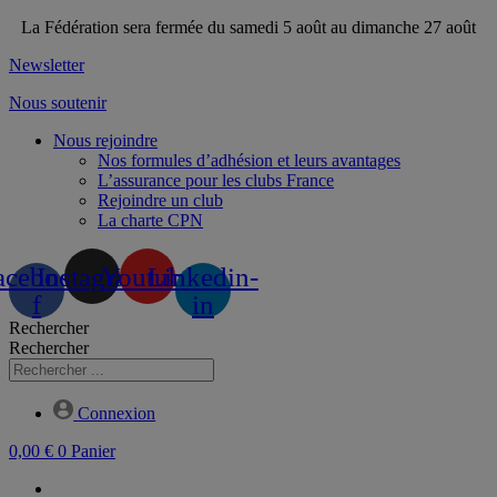
Aller
La Fédération sera fermée du samedi 5 août au dimanche 27 août
au
Newsletter
contenu
Nous soutenir
Nous rejoindre
Nos formules d’adhésion et leurs avantages
L’assurance pour les clubs France
Rejoindre un club
La charte CPN
acebook-
Instagram
Youtube
Linkedin-
f
in
Rechercher
Rechercher
Connexion
0,00
€
0
Panier