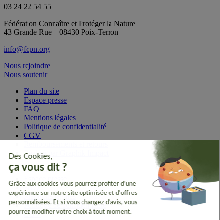
03 24 22 54 55
Fédération Connaître et Protéger la Nature
43 Grande Rue – 08430 Poix-Terron
info@fcpn.org
Nous rejoindre
Nous soutenir
Plan du site
Espace presse
FAQ
Mentions légales
Politique de confidentialité
CGV
Remboursements et retours
Réalisé par Graphik Impact
Plan du site
Espace presse
FAQ
Mentions légales
Politique de confidentialité
CGV