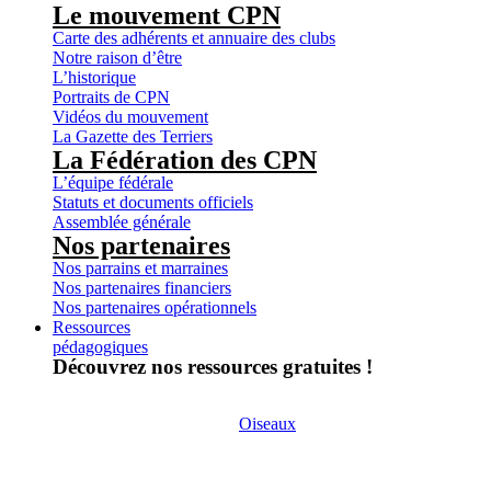
Le mouvement CPN
Carte des adhérents et annuaire des clubs
Notre raison d’être
L’historique
Portraits de CPN
Vidéos du mouvement
La Gazette des Terriers
La Fédération des CPN
L’équipe fédérale
Statuts et documents officiels
Assemblée générale
Nos partenaires
Nos parrains et marraines
Nos partenaires financiers
Nos partenaires opérationnels
Ressources
pédagogiques
Découvrez nos ressources gratuites !
Oiseaux