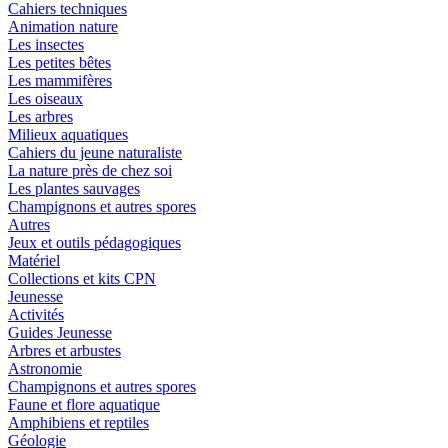
Cahiers techniques
Animation nature
Les insectes
Les petites bêtes
Les mammifères
Les oiseaux
Les arbres
Milieux aquatiques
Cahiers du jeune naturaliste
La nature près de chez soi
Les plantes sauvages
Champignons et autres spores
Autres
Jeux et outils pédagogiques
Matériel
Collections et kits CPN
Jeunesse
Activités
Guides Jeunesse
Arbres et arbustes
Astronomie
Champignons et autres spores
Faune et flore aquatique
Amphibiens et reptiles
Géologie