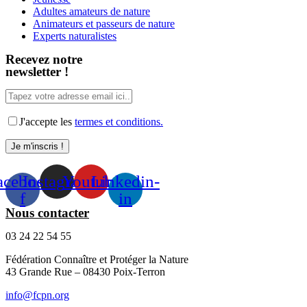
Adultes amateurs de nature
Animateurs et passeurs de nature
Experts naturalistes
Recevez notre
newsletter !
J'accepte les
termes et conditions.
acebook-
Instagram
Youtube
Linkedin-
f
in
Nous contacter
03 24 22 54 55
Fédération Connaître et Protéger la Nature
43 Grande Rue – 08430 Poix-Terron
info@fcpn.org