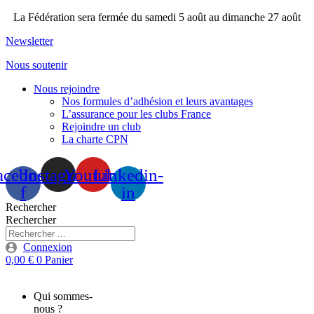
Aller
La Fédération sera fermée du samedi 5 août au dimanche 27 août
au
Newsletter
contenu
Nous soutenir
Nous rejoindre
Nos formules d’adhésion et leurs avantages
L’assurance pour les clubs France
Rejoindre un club
La charte CPN
acebook-
Instagram
Youtube
Linkedin-
f
in
Rechercher
Rechercher
Connexion
0,00
€
0
Panier
Qui sommes-
nous ?