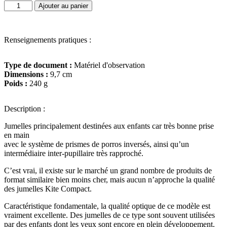
quantité
Ajouter au panier
de
Jumelles
compact
Renseignements pratiques :
8x23
KITE
Type de document :
Matériel d'observation
Dimensions :
9,7 cm
Poids :
240 g
Description :
Jumelles principalement destinées aux enfants car très bonne prise
en main
avec le système de prismes de porros inversés, ainsi qu’un
intermédiaire inter-pupillaire très rapproché.
C’est vrai, il existe sur le marché un grand nombre de produits de
format similaire bien moins cher, mais aucun n’approche la qualité
des jumelles Kite Compact.
Caractéristique fondamentale, la qualité optique de ce modèle est
vraiment excellente. Des jumelles de ce type sont souvent utilisées
par des enfants dont les yeux sont encore en plein développement.