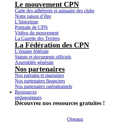
Le mouvement CPN
Carte des adhérents et annuaire des clubs
Notre raison d’être
L’historique
Portraits de CPN
Vidéos du mouvement
La Gazette des Terriers
La Fédération des CPN
L’équipe fédérale
Statuts et documents officiels
Assemblée générale
Nos partenaires
Nos parrains et marraines
Nos partenaires financiers
Nos partenaires opérationnels
Ressources
pédagogiques
Découvrez nos ressources gratuites !
Oiseaux