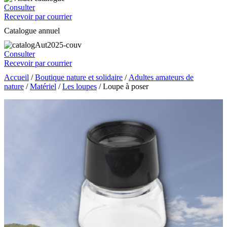
Consulter
Recevoir par courrier
Catalogue annuel
Consulter
Recevoir par courrier
Accueil
/
Boutique nature et solidaire
/
Adultes amateurs de
nature
/
Matériel
/
Les loupes
/ Loupe à poser