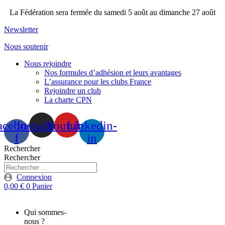
Aller
La Fédération sera fermée du samedi 5 août au dimanche 27 août
au
Newsletter
contenu
Nous soutenir
Nous rejoindre
Nos formules d’adhésion et leurs avantages
L’assurance pour les clubs France
Rejoindre un club
La charte CPN
acebook-
Instagram
Youtube
Linkedin-
f
in
Rechercher
Rechercher
Connexion
0,00
€
0
Panier
Qui sommes-
nous ?