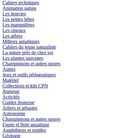
Cahiers techniques
Animation nature
Les insectes
Les petites bêtes
Les mammifères
Les oiseaux
Les arbres
Milieux aquatiques
Cahiers du jeune naturaliste
La nature près de chez soi
Les plantes sauvages
Champignons et autres spores
Autres
Jeux et outils pédagogiques
Matériel
Collections et kits CPN
Jeunesse
Activités
Guides Jeunesse
Arbres et arbustes
Astronomie
Champignons et autres spores
Faune et flore aquatique
Amphibiens et reptiles
Géologie