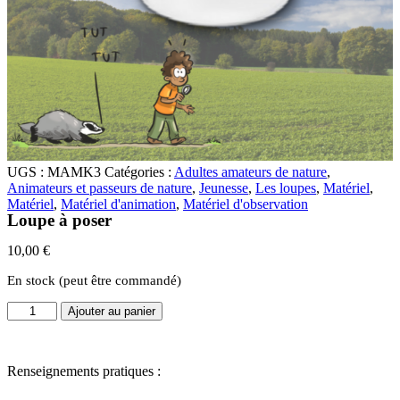
UGS :
MAMK3
Catégories :
Adultes amateurs de nature
,
Animateurs et passeurs de nature
,
Jeunesse
,
Les loupes
,
Matériel
,
Matériel
,
Matériel d'animation
,
Matériel d'observation
Loupe à poser
10,00
€
En stock (peut être commandé)
quantité
Ajouter au panier
de
Loupe
à
Renseignements pratiques :
poser