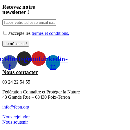
Recevez notre
newsletter !
J'accepte les
termes et conditions.
acebook-
Instagram
Youtube
Linkedin-
f
in
Nous contacter
03 24 22 54 55
Fédération Connaître et Protéger la Nature
43 Grande Rue – 08430 Poix-Terron
info@fcpn.org
Nous rejoindre
Nous soutenir