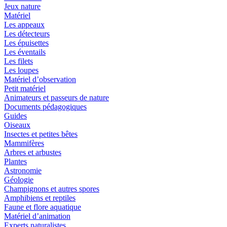
Jeux nature
Matériel
Les appeaux
Les détecteurs
Les épuisettes
Les éventails
Les filets
Les loupes
Matériel d’observation
Petit matériel
Animateurs et passeurs de nature
Documents pédagogiques
Guides
Oiseaux
Insectes et petites bêtes
Mammifères
Arbres et arbustes
Plantes
Astronomie
Géologie
Champignons et autres spores
Amphibiens et reptiles
Faune et flore aquatique
Matériel d’animation
Experts naturalistes