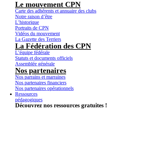
Le mouvement CPN
Carte des adhérents et annuaire des clubs
Notre raison d’être
L’historique
Portraits de CPN
Vidéos du mouvement
La Gazette des Terriers
La Fédération des CPN
L’équipe fédérale
Statuts et documents officiels
Assemblée générale
Nos partenaires
Nos parrains et marraines
Nos partenaires financiers
Nos partenaires opérationnels
Ressources
pédagogiques
Découvrez nos ressources gratuites !