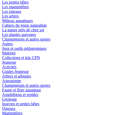
Les petites bêtes
Les mammifères
Les oiseaux
Les arbres
Milieux aquatiques
Cahiers du jeune naturaliste
La nature près de chez soi
Les plantes sauvages
Champignons et autres spores
Autres
Jeux et outils pédagogiques
Matériel
Collections et kits CPN
Jeunesse
Activités
Guides Jeunesse
Arbres et arbustes
Astronomie
Champignons et autres spores
Faune et flore aquatique
Amphibiens et reptiles
Géologie
Insectes et petites bêtes
Oiseaux
Mammifères