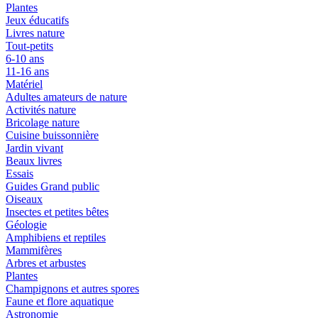
Plantes
Jeux éducatifs
Livres nature
Tout-petits
6-10 ans
11-16 ans
Matériel
Adultes amateurs de nature
Activités nature
Bricolage nature
Cuisine buissonnière
Jardin vivant
Beaux livres
Essais
Guides Grand public
Oiseaux
Insectes et petites bêtes
Géologie
Amphibiens et reptiles
Mammifères
Arbres et arbustes
Plantes
Champignons et autres spores
Faune et flore aquatique
Astronomie