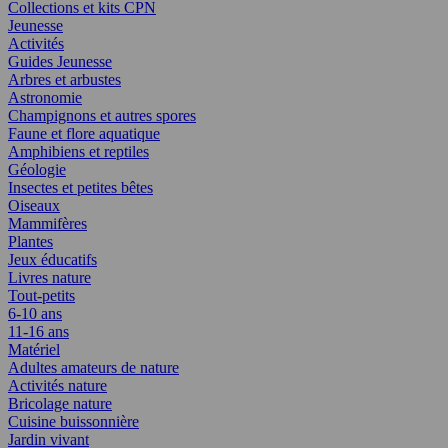
Collections et kits CPN
Jeunesse
Activités
Guides Jeunesse
Arbres et arbustes
Astronomie
Champignons et autres spores
Faune et flore aquatique
Amphibiens et reptiles
Géologie
Insectes et petites bêtes
Oiseaux
Mammifères
Plantes
Jeux éducatifs
Livres nature
Tout-petits
6-10 ans
11-16 ans
Matériel
Adultes amateurs de nature
Activités nature
Bricolage nature
Cuisine buissonnière
Jardin vivant