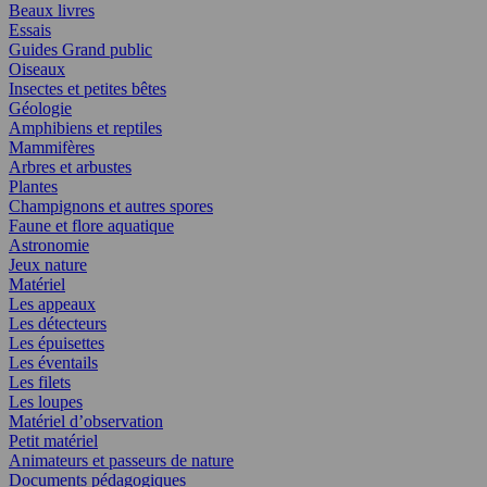
Beaux livres
Essais
Guides Grand public
Oiseaux
Insectes et petites bêtes
Géologie
Amphibiens et reptiles
Mammifères
Arbres et arbustes
Plantes
Champignons et autres spores
Faune et flore aquatique
Astronomie
Jeux nature
Matériel
Les appeaux
Les détecteurs
Les épuisettes
Les éventails
Les filets
Les loupes
Matériel d’observation
Petit matériel
Animateurs et passeurs de nature
Documents pédagogiques