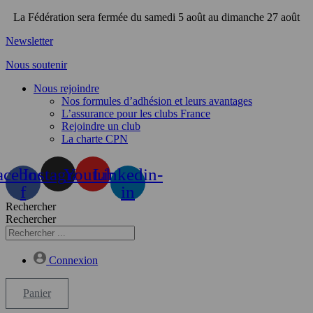
Aller
La Fédération sera fermée du samedi 5 août au dimanche 27 août
au
Newsletter
contenu
Nous soutenir
Nous rejoindre
Nos formules d’adhésion et leurs avantages
L’assurance pour les clubs France
Rejoindre un club
La charte CPN
acebook-
Instagram
Youtube
Linkedin-
f
in
Rechercher
Rechercher
Connexion
Panier