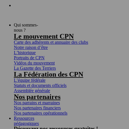
Qui sommes-
nous ?
Le mouvement CPN
Carte des adhérents et annuaire des clubs
Notre raison d’être
L’historique
Portraits de CPN
Vidéos du mouvement
La Gazette des Terriers
La Fédération des CPN
L’équipe fédérale
Statuts et documents officiels
Assemblée générale
Nos partenaires
Nos parrains et marraines
Nos partenaires financiers
Nos partenaires opérationnels
Ressources
pédagogiques
Découvrez nos ressources gratuites !