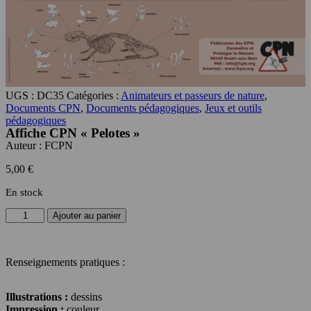
UGS :
DC35
Catégories :
Animateurs et passeurs de nature
,
Documents CPN
,
Documents pédagogiques
,
Jeux et outils
pédagogiques
Affiche CPN « Pelotes »
Auteur :
FCPN
5,00
€
En stock
quantité
Ajouter au panier
de
Affiche
CPN
Renseignements pratiques :
«
Pelotes
»
Illustrations :
dessins
Impression :
couleur