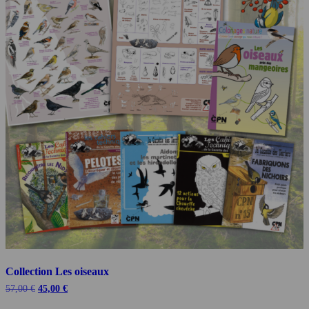
Collection Les oiseaux
Le
Le
57,00
€
45,00
€
prix
prix