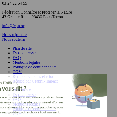
03 24 22 54 55
Fédération Connaître et Protéger la Nature
43 Grande Rue – 08430 Poix-Terron
info@fcpn.org
Nous rejoindre
Nous soutenir
Plan du site
Espace presse
FAQ
Mentions légales
Politique de confidentialité
CGV
Remboursements et retours
Réalisé par Graphik Impact
Plan du site
Espace presse
FAQ
Mentions légales
Politique de confidentialité
CGV