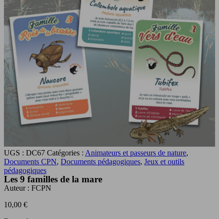
UGS :
DC67
Catégories :
Animateurs et passeurs de nature
,
Documents CPN
,
Documents pédagogiques
,
Jeux et outils
pédagogiques
Les 9 familles de la mare
Auteur :
FCPN
10,00
€