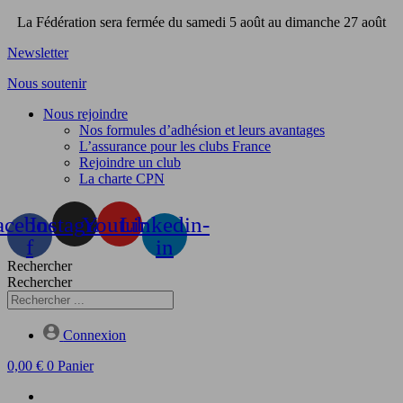
Aller
La Fédération sera fermée du samedi 5 août au dimanche 27 août
au
Newsletter
contenu
Nous soutenir
Nous rejoindre
Nos formules d’adhésion et leurs avantages
L’assurance pour les clubs France
Rejoindre un club
La charte CPN
acebook-
Instagram
Youtube
Linkedin-
f
in
Rechercher
Rechercher
Connexion
0,00
€
0
Panier