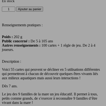
En stock
quantité
Ajouter au panier
de
Les
9
Renseignements pratiques :
familles
de
la
Poids :
202 g
mare
Public concerné :
De 5 à 105 ans
Autres renseignements :
100 cartes + 1 règle de jeu. De 2 à 4
joueurs.
Description :
Voici 55 cartes qui peuvent se décliner en 5 utilisations différentes
qui permettront à chacun de découvrir quelques êtres vivants liés
aux milieux aquatiques mais aussi leurs interactions !
Dès 7 ans.
Le jeu des 9 familles de la mare un jeu éducatif. Il permet à tous,
petits comme grands, de s’exercer à reconnaître 9 familles d’être
vivant dans la mare !