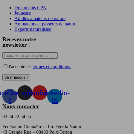
Documents CPN
Jeunesse
Adultes amateurs de nature
Animateurs et passeurs de nature
Experts naturalistes
Recevez notre
newsletter !
J'accepte les
termes et conditions.
acebook-
Instagram
Youtube
Linkedin-
f
in
Nous contacter
03 24 22 54 55
Fédération Connaître et Protéger la Nature
43 Grande Rue – 08430 Poix-Terron