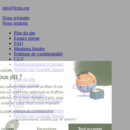
info@fcpn.org
Nous rejoindre
Nous soutenir
Plan du site
Espace presse
FAQ
Mentions légales
Politique de confidentialité
CGV
Remboursements et retours
Réalisé par Graphik Impact
Plan du site
Espace presse
FAQ
Mentions légales
Politique de confidentialité
CGV
Remboursements et retours
Réalisé par Graphik Impact