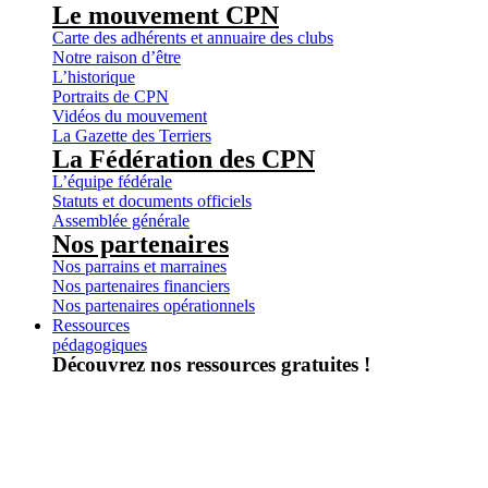
Le mouvement CPN
Carte des adhérents et annuaire des clubs
Notre raison d’être
L’historique
Portraits de CPN
Vidéos du mouvement
La Gazette des Terriers
La Fédération des CPN
L’équipe fédérale
Statuts et documents officiels
Assemblée générale
Nos partenaires
Nos parrains et marraines
Nos partenaires financiers
Nos partenaires opérationnels
Ressources
pédagogiques
Découvrez nos ressources gratuites !