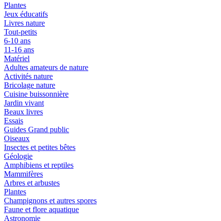
Plantes
Jeux éducatifs
Livres nature
Tout-petits
6-10 ans
11-16 ans
Matériel
Adultes amateurs de nature
Activités nature
Bricolage nature
Cuisine buissonnière
Jardin vivant
Beaux livres
Essais
Guides Grand public
Oiseaux
Insectes et petites bêtes
Géologie
Amphibiens et reptiles
Mammifères
Arbres et arbustes
Plantes
Champignons et autres spores
Faune et flore aquatique
Astronomie