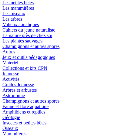
Les petites bêtes
Les mammifères
Les oiseaux
Les arbres
Milieux aquatiques
Cahiers du jeune naturaliste
La nature près de chez soi
Les plantes sauvages
Champignons et autres spores
Autres
Jeux et outils pédagogiques
Matériel
Collections et kits CPN
Jeunesse
Activités
Guides Jeunesse
Arbres et arbustes
Astronomie
Champignons et autres spores
Faune et flore aquatique
Amphibiens et reptiles
Géologie
Insectes et petites bêtes
Oiseaux
Mammifères