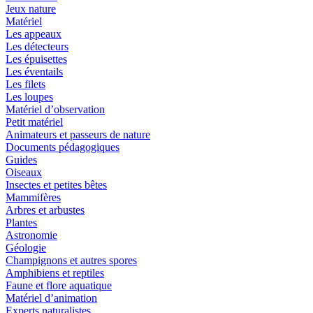
Jeux nature
Matériel
Les appeaux
Les détecteurs
Les épuisettes
Les éventails
Les filets
Les loupes
Matériel d’observation
Petit matériel
Animateurs et passeurs de nature
Documents pédagogiques
Guides
Oiseaux
Insectes et petites bêtes
Mammifères
Arbres et arbustes
Plantes
Astronomie
Géologie
Champignons et autres spores
Amphibiens et reptiles
Faune et flore aquatique
Matériel d’animation
Experts naturalistes