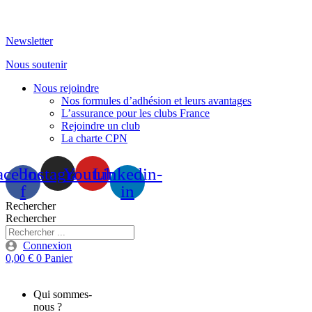
Aller
au
Newsletter
contenu
Nous soutenir
Nous rejoindre
Nos formules d’adhésion et leurs avantages
L’assurance pour les clubs France
Rejoindre un club
La charte CPN
acebook-
Instagram
Youtube
Linkedin-
f
in
Rechercher
Rechercher
Connexion
0,00
€
0
Panier
Qui sommes-
nous ?