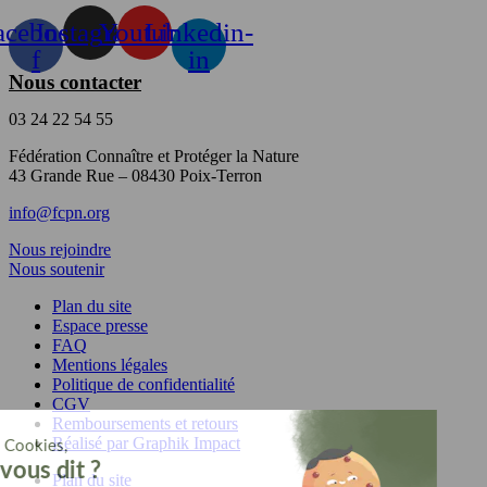
acebook-
Instagram
Youtube
Linkedin-
f
in
Nous contacter
03 24 22 54 55
Fédération Connaître et Protéger la Nature
43 Grande Rue – 08430 Poix-Terron
info@fcpn.org
Nous rejoindre
Nous soutenir
Plan du site
Espace presse
FAQ
Mentions légales
Politique de confidentialité
CGV
Remboursements et retours
Réalisé par Graphik Impact
Plan du site