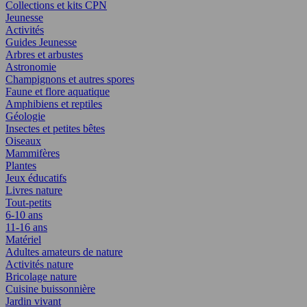
Collections et kits CPN
Jeunesse
Activités
Guides Jeunesse
Arbres et arbustes
Astronomie
Champignons et autres spores
Faune et flore aquatique
Amphibiens et reptiles
Géologie
Insectes et petites bêtes
Oiseaux
Mammifères
Plantes
Jeux éducatifs
Livres nature
Tout-petits
6-10 ans
11-16 ans
Matériel
Adultes amateurs de nature
Activités nature
Bricolage nature
Cuisine buissonnière
Jardin vivant