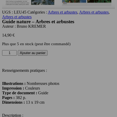
UGS :
LEU45
Catégories :
Arbres et arbustes
,
Arbres et arbustes
,
Arbres et arbustes
Guide nature – Arbres et arbustes
Auteur :
Bruno KREMER
14,90
€
Plus que 5 en stock (peut être commandé)
quantité
Ajouter au panier
de
Guide
nature
Renseignements pratiques :
-
Arbres
et
Illustrations :
Nombreuses photos
arbustes
Impression :
Couleurs
Type de document :
Guide
Pages :
382 p.
Dimensions :
13 x 19 cm
Description :