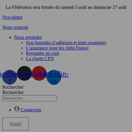
Aller
La Fédération sera fermée du samedi 5 août au dimanche 27 août
au
Newsletter
contenu
Nous soutenir
Nous rejoindre
Nos formules d’adhésion et leurs avantages
L’assurance pour les clubs France
Rejoindre un club
La charte CPN
acebook-
Instagram
Youtube
Linkedin-
f
in
Rechercher
Rechercher
Connexion
Panier