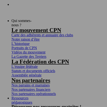
Qui sommes-
nous ?
Le mouvement CPN
Carte des adhérents et annuaire des clubs
Notre raison d’être
L’historique
Portraits de CPN
Vidéos du mouvement
La Gazette des Terriers
La Fédération des CPN
L’équipe fédérale
Statuts et documents officiels
Assemblée générale
Nos partenaires
Nos parrains et marraines
Nos partenaires financiers
Nos partenaires opérationnels
Ressources
pédagogiques
Découvrez nos ressources gratuites !