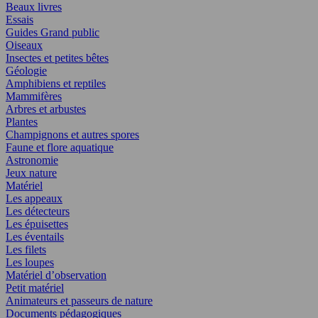
Beaux livres
Essais
Guides Grand public
Oiseaux
Insectes et petites bêtes
Géologie
Amphibiens et reptiles
Mammifères
Arbres et arbustes
Plantes
Champignons et autres spores
Faune et flore aquatique
Astronomie
Jeux nature
Matériel
Les appeaux
Les détecteurs
Les épuisettes
Les éventails
Les filets
Les loupes
Matériel d’observation
Petit matériel
Animateurs et passeurs de nature
Documents pédagogiques