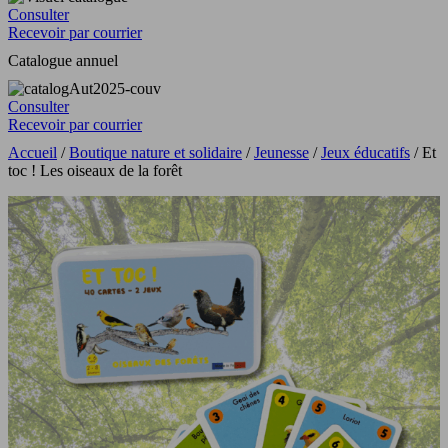
Consulter
Recevoir par courrier
Catalogue annuel
Consulter
Recevoir par courrier
Accueil
/
Boutique nature et solidaire
/
Jeunesse
/
Jeux éducatifs
/ Et
toc ! Les oiseaux de la forêt