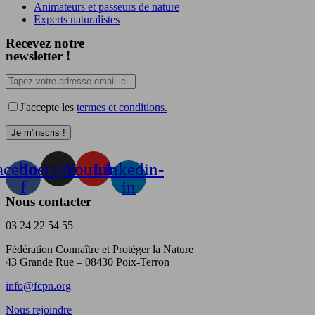
Animateurs et passeurs de nature
Experts naturalistes
Recevez notre
newsletter !
J'accepte les
termes et conditions.
acebook-
Instagram
Youtube
Linkedin-
f
in
Nous contacter
03 24 22 54 55
Fédération Connaître et Protéger la Nature
43 Grande Rue – 08430 Poix-Terron
info@fcpn.org
Nous rejoindre