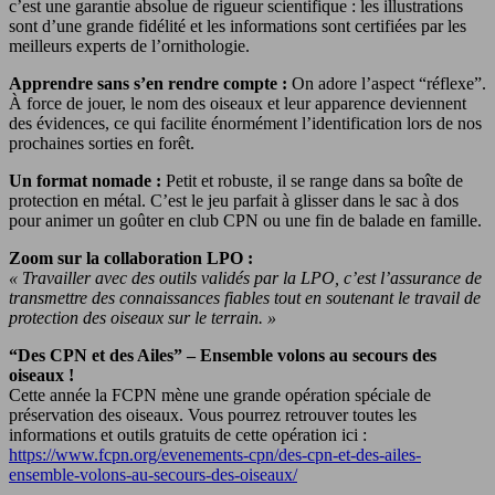
c’est une garantie absolue de rigueur scientifique : les illustrations
sont d’une grande fidélité et les informations sont certifiées par les
meilleurs experts de l’ornithologie.
Apprendre sans s’en rendre compte :
On adore l’aspect “réflexe”.
À force de jouer, le nom des oiseaux et leur apparence deviennent
des évidences, ce qui facilite énormément l’identification lors de nos
prochaines sorties en forêt.
Un format nomade :
Petit et robuste, il se range dans sa boîte de
protection en métal. C’est le jeu parfait à glisser dans le sac à dos
pour animer un goûter en club CPN ou une fin de balade en famille.
Zoom sur la collaboration LPO :
« Travailler avec des outils validés par la LPO, c’est l’assurance de
transmettre des connaissances fiables tout en soutenant le travail de
protection des oiseaux sur le terrain. »
“Des CPN et des Ailes” – Ensemble volons au secours des
oiseaux !
Cette année la FCPN mène une grande opération spéciale de
préservation des oiseaux. Vous pourrez retrouver toutes les
informations et outils gratuits de cette opération ici :
https://www.fcpn.org/evenements-cpn/des-cpn-et-des-ailes-
ensemble-volons-au-secours-des-oiseaux/