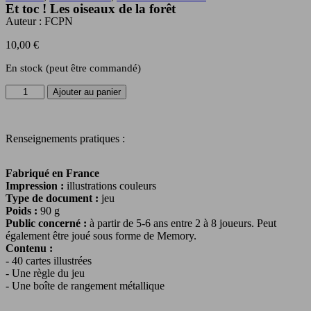
Et toc ! Les oiseaux de la forêt
Auteur :
FCPN
10,00
€
En stock (peut être commandé)
quantité
Ajouter au panier
de
Et
toc
Renseignements pratiques :
!
Les
oiseaux
Fabriqué en France
de
Impression :
illustrations couleurs
la
Type de document :
jeu
forêt
Poids :
90 g
Public concerné :
à partir de 5-6 ans entre 2 à 8 joueurs. Peut
également être joué sous forme de Memory.
Contenu :
- 40 cartes illustrées
- Une règle du jeu
- Une boîte de rangement métallique