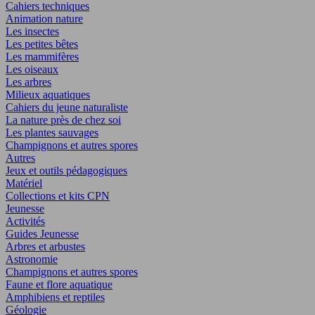
Cahiers techniques
Animation nature
Les insectes
Les petites bêtes
Les mammifères
Les oiseaux
Les arbres
Milieux aquatiques
Cahiers du jeune naturaliste
La nature près de chez soi
Les plantes sauvages
Champignons et autres spores
Autres
Jeux et outils pédagogiques
Matériel
Collections et kits CPN
Jeunesse
Activités
Guides Jeunesse
Arbres et arbustes
Astronomie
Champignons et autres spores
Faune et flore aquatique
Amphibiens et reptiles
Géologie