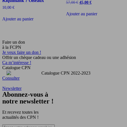
Kiquimank ? Oiseaux
Le
Le
57,00
€
45,00
€
prix
prix
10,00
€
initial
actuel
Ajouter au panier
était :
est :
Ajouter au panier
57,00 €.
45,00 €.
Faire un don
à la FCPN
Je veux faire un don !
Offrir un chèque cadeau ou une adhésion
Ça m’intéresse !
Catalogue CPN
Consulter
Newsletter
Abonnez-vous à
notre newsletter !
Et recevez toutes les
actualités des CPN !