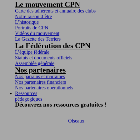
Le mouvement CPN
Carte des adhérents et annuaire des clubs
Notre raison d’être
L’historique
Portraits de CPN
Vidéos du mouvement
La Gazette des Terriers
La Fédération des CPN
L’équipe fédérale
Statuts et documents officiels
Assemblée générale
Nos partenaires
Nos parrains et marraines
Nos partenaires financiers
Nos partenaires opérationnels
Ressources
pédagogiques
Découvrez nos ressources gratuites !
Oiseaux