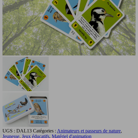
UGS :
DAL13
Catégories :
Animateurs et passeurs de nature
,
Jeunesse
,
Jeux éducatifs
,
Matériel d'animation