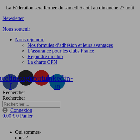
Aller
La Fédération sera fermée du samedi 5 août au dimanche 27 août
au
Newsletter
contenu
Nous soutenir
Nous rejoindre
Nos formules d’adhésion et leurs avantages
L’assurance pour les clubs France
Rejoindre un club
La charte CPN
acebook-
Instagram
Youtube
Linkedin-
f
in
Rechercher
Rechercher
Connexion
0,00
€
0
Panier
Qui sommes-
nous ?