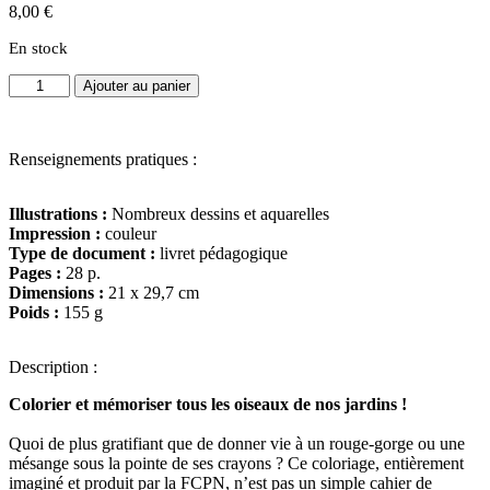
8,00
€
En stock
quantité
Ajouter au panier
de
Coloriages
nature
Renseignements pratiques :
«
Les
oiseaux
Illustrations :
Nombreux dessins et aquarelles
près
Impression :
couleur
des
Type de document :
livret pédagogique
mangeoires
Pages :
28 p.
»
Dimensions :
21 x 29,7 cm
Poids :
155 g
Description :
Colorier et mémoriser tous les oiseaux de nos jardins !
Quoi de plus gratifiant que de donner vie à un rouge-gorge ou une
mésange sous la pointe de ses crayons ? Ce coloriage, entièrement
imaginé et produit par la FCPN, n’est pas un simple cahier de