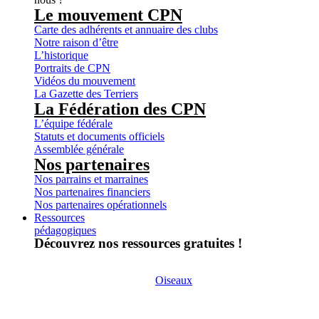
Le mouvement CPN
Carte des adhérents et annuaire des clubs
Notre raison d’être
L’historique
Portraits de CPN
Vidéos du mouvement
La Gazette des Terriers
La Fédération des CPN
L’équipe fédérale
Statuts et documents officiels
Assemblée générale
Nos partenaires
Nos parrains et marraines
Nos partenaires financiers
Nos partenaires opérationnels
Ressources
pédagogiques
Découvrez nos ressources gratuites !
Oiseaux