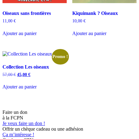
Oiseaux sans frontières
Kiquimank ? Oiseaux
11,00
€
10,00
€
Ajouter au panier
Ajouter au panier
Promo !
Collection Les oiseaux
Le
Le
57,00
€
45,00
€
prix
prix
initial
actuel
Ajouter au panier
était :
est :
57,00 €.
45,00 €.
Faire un don
à la FCPN
Je veux faire un don !
Offrir un chèque cadeau ou une adhésion
Ça m’intéresse !