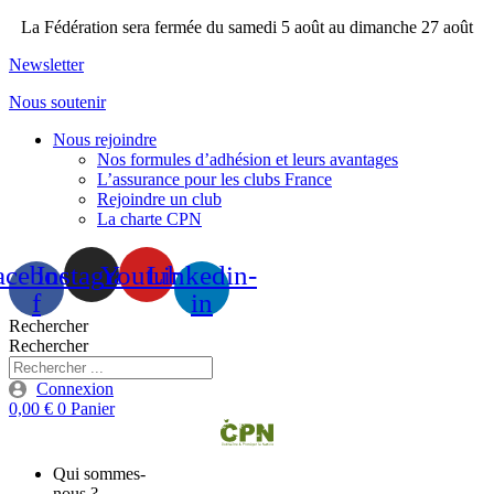
Aller
La Fédération sera fermée du samedi 5 août au dimanche 27 août
au
Newsletter
contenu
Nous soutenir
Nous rejoindre
Nos formules d’adhésion et leurs avantages
L’assurance pour les clubs France
Rejoindre un club
La charte CPN
acebook-
Instagram
Youtube
Linkedin-
f
in
Rechercher
Rechercher
Connexion
0,00
€
0
Panier
Qui sommes-
nous ?