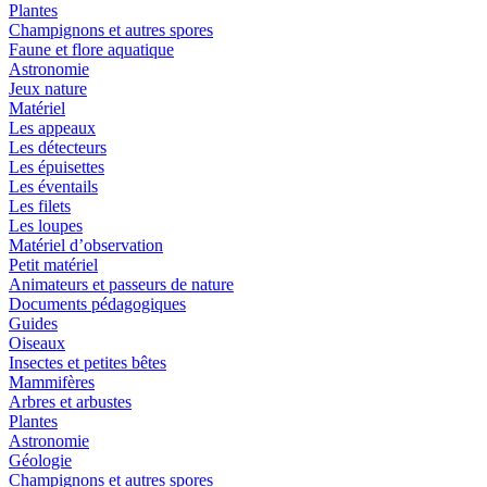
Plantes
Champignons et autres spores
Faune et flore aquatique
Astronomie
Jeux nature
Matériel
Les appeaux
Les détecteurs
Les épuisettes
Les éventails
Les filets
Les loupes
Matériel d’observation
Petit matériel
Animateurs et passeurs de nature
Documents pédagogiques
Guides
Oiseaux
Insectes et petites bêtes
Mammifères
Arbres et arbustes
Plantes
Astronomie
Géologie
Champignons et autres spores