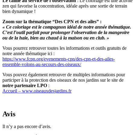
Le calme au service de l’observation
: Le coloriage est une activité
zen qui favorise la concentration, idéale après une sortie de terrain
bien dynamique !
Zoom sur la thématique “Des CPN et des ailes” :
« Ce coloriage est le compagnon idéal de notre année thématique.
C’est l’outil parfait pour prolonger l’observation de la mangeoire
ou de la haie, bien au chaud à la maison ou en club. »
Vous pourrez retrouver toutes les informations et outils gratuits de
notre année thématique ici :
https://www.fcpn.org/evenements-cpn/des-cpn-et-des-ailes-
ensemble-volons-au-secours-des-oiseaux/
Vous pouvez également retrouver de multiples informations pour
participer à la protection des oiseaux de nos jardins sur le site de
notre partenaire LPO
:
Accueil – www.oiseauxdesjardins.fr
Avis
Il n’y a pas encore d’avis.