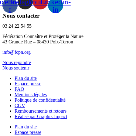
acebook-
Instagram
Youtube
Linkedin-
f
in
Nous contacter
03 24 22 54 55
Fédération Connaître et Protéger la Nature
43 Grande Rue – 08430 Poix-Terron
info@fcpn.org
Nous rejoindre
Nous soutenir
Plan du site
Espace presse
FAQ
Mentions légales
Politique de confidentialité
CGV
Remboursements et retours
Réalisé par Graphik Impact
Plan du site
Espace presse