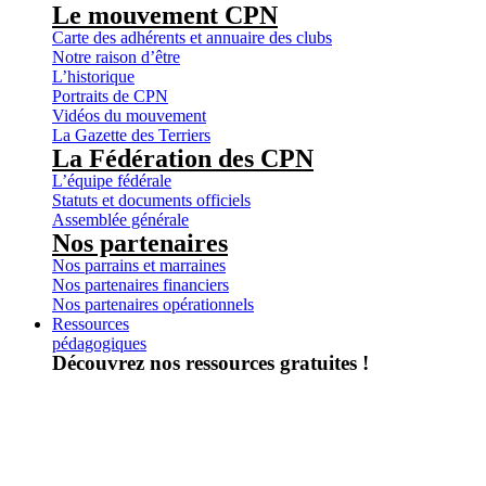
Le mouvement CPN
Carte des adhérents et annuaire des clubs
Notre raison d’être
L’historique
Portraits de CPN
Vidéos du mouvement
La Gazette des Terriers
La Fédération des CPN
L’équipe fédérale
Statuts et documents officiels
Assemblée générale
Nos partenaires
Nos parrains et marraines
Nos partenaires financiers
Nos partenaires opérationnels
Ressources
pédagogiques
Découvrez nos ressources gratuites !