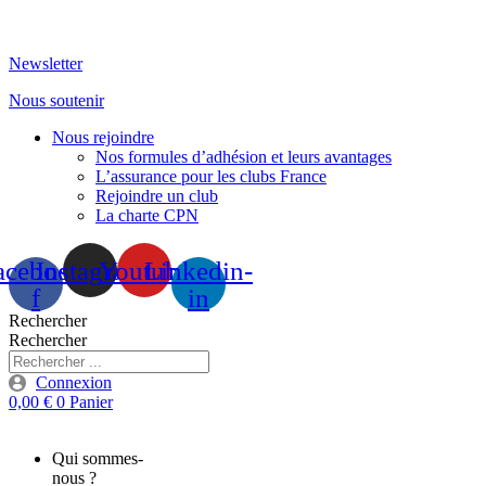
Aller
au
Newsletter
contenu
Nous soutenir
Nous rejoindre
Nos formules d’adhésion et leurs avantages
L’assurance pour les clubs France
Rejoindre un club
La charte CPN
acebook-
Instagram
Youtube
Linkedin-
f
in
Rechercher
Rechercher
Connexion
0,00
€
0
Panier
Qui sommes-
nous ?