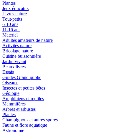
Plantes
Jeux éducatifs
Livres nature
Tout-petits
6-10 ans
11-16 ans
Matériel
Adultes amateurs de nature
Activités nature
Bricolage nature
Cuisine buissonnière
Jardin vivant
Beaux livres
Essais
Guides Grand public
Oiseaux
Insectes et petites bêtes
Géologie
Amphibiens et reptiles
Mammifères
Arbres et arbustes
Plantes
Champignons et autres spores
Faune et flore aquatique
Astronomie