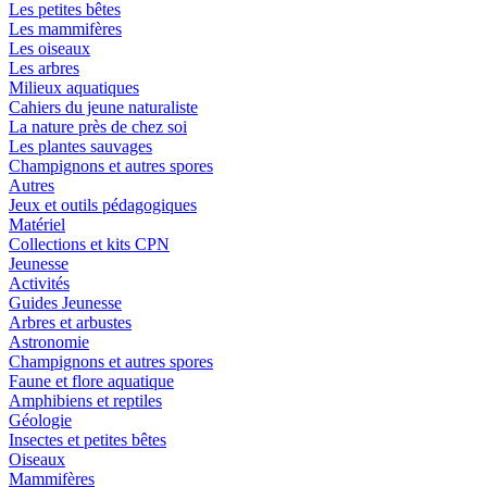
Les petites bêtes
Les mammifères
Les oiseaux
Les arbres
Milieux aquatiques
Cahiers du jeune naturaliste
La nature près de chez soi
Les plantes sauvages
Champignons et autres spores
Autres
Jeux et outils pédagogiques
Matériel
Collections et kits CPN
Jeunesse
Activités
Guides Jeunesse
Arbres et arbustes
Astronomie
Champignons et autres spores
Faune et flore aquatique
Amphibiens et reptiles
Géologie
Insectes et petites bêtes
Oiseaux
Mammifères