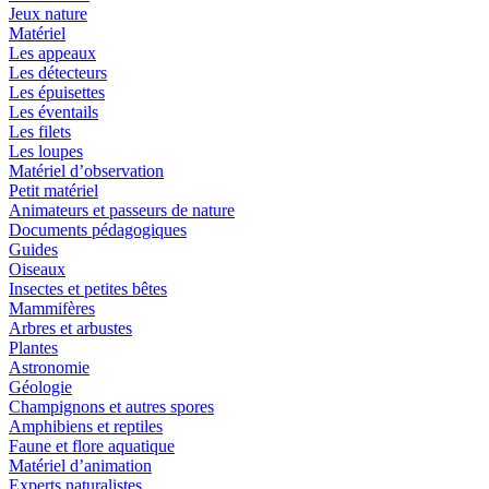
Jeux nature
Matériel
Les appeaux
Les détecteurs
Les épuisettes
Les éventails
Les filets
Les loupes
Matériel d’observation
Petit matériel
Animateurs et passeurs de nature
Documents pédagogiques
Guides
Oiseaux
Insectes et petites bêtes
Mammifères
Arbres et arbustes
Plantes
Astronomie
Géologie
Champignons et autres spores
Amphibiens et reptiles
Faune et flore aquatique
Matériel d’animation
Experts naturalistes