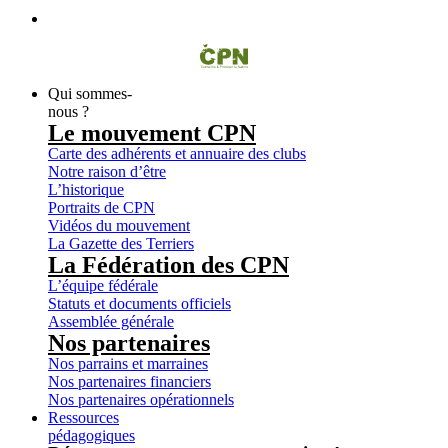
Qui sommes-
nous ?
Le mouvement CPN
Carte des adhérents et annuaire des clubs
Notre raison d’être
L’historique
Portraits de CPN
Vidéos du mouvement
La Gazette des Terriers
La Fédération des CPN
L’équipe fédérale
Statuts et documents officiels
Assemblée générale
Nos partenaires
Nos parrains et marraines
Nos partenaires financiers
Nos partenaires opérationnels
Ressources
pédagogiques