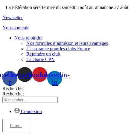
Aller
La Fédération sera fermée du samedi 5 août au dimanche 27 août
au
Newsletter
contenu
Nous soutenir
Nous rejoindre
Nos formules d’adhésion et leurs avantages
L’assurance pour les clubs France
Rejoindre un club
La charte CPN
acebook-
Instagram
Youtube
Linkedin-
f
in
Rechercher
Rechercher
Connexion
Panier