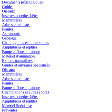
Documents pédagogiques
Guides
Oiseaux
Insectes et petites bêtes
Mammifères
Arbres et arbustes
Plantes
Astronomie
Géologie
Champignons et autres spores
Amphibiens et reptiles
Faune et flore aquatique
Matériel d’animation
Experts naturalistes
Guides et ouvrages spécialisés
Oiseaux
Mammifères
Arbres et arbustes
Plantes
Faune et flore aquatique
Champignons et autres spores
Insectes et petites bêtes
Amphibiens et reptiles
Matériel Spécialisé
Préventes