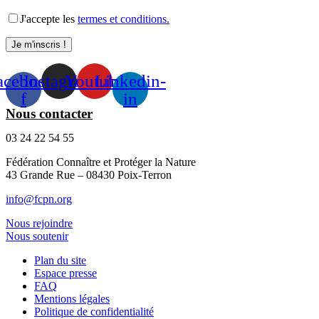
J'accepte les
termes et conditions.
acebook-
Instagram
Youtube
Linkedin-
f
in
Nous contacter
03 24 22 54 55
Fédération Connaître et Protéger la Nature
43 Grande Rue – 08430 Poix-Terron
info@fcpn.org
Nous rejoindre
Nous soutenir
Plan du site
Espace presse
FAQ
Mentions légales
Politique de confidentialité