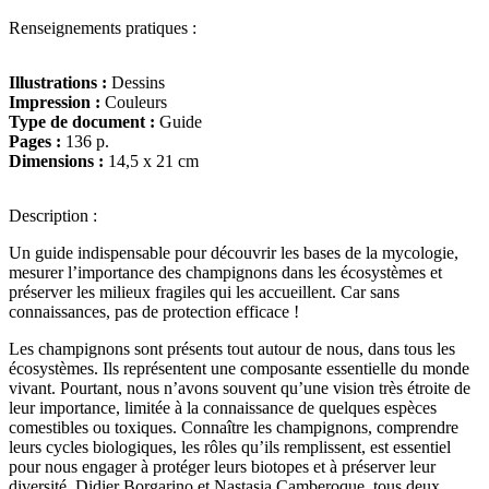
carnets
Renseignements pratiques :
du
scarabée
-
Illustrations :
Dessins
Champignons
Impression :
Couleurs
Type de document :
Guide
Pages :
136 p.
Dimensions :
14,5 x 21 cm
Description :
Un guide indispensable pour découvrir les bases de la mycologie,
mesurer l’importance des champignons dans les écosystèmes et
préserver les milieux fragiles qui les accueillent. Car sans
connaissances, pas de protection efficace !
Les champignons sont présents tout autour de nous, dans tous les
écosystèmes. Ils représentent une composante essentielle du monde
vivant. Pourtant, nous n’avons souvent qu’une vision très étroite de
leur importance, limitée à la connaissance de quelques espèces
comestibles ou toxiques. Connaître les champignons, comprendre
leurs cycles biologiques, les rôles qu’ils remplissent, est essentiel
pour nous engager à protéger leurs biotopes et à préserver leur
diversité. Didier Borgarino et Nastasia Camberoque, tous deux