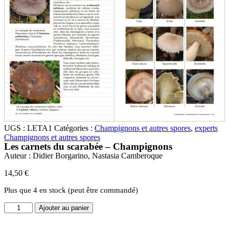
UGS :
LETA1
Catégories :
Champignons et autres spores
,
experts
Champignons et autres spores
Les carnets du scarabée – Champignons
Auteur :
Didier Borgarino, Nastasia Camberoque
14,50
€
Plus que 4 en stock (peut être commandé)
quantité
Ajouter au panier
de
Les