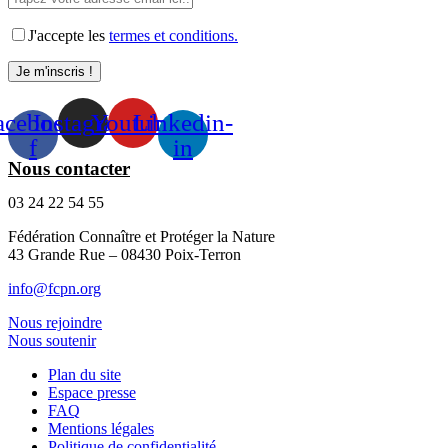
J'accepte les
termes et conditions.
acebook-
Instagram
Youtube
Linkedin-
f
in
Nous contacter
03 24 22 54 55
Fédération Connaître et Protéger la Nature
43 Grande Rue – 08430 Poix-Terron
info@fcpn.org
Nous rejoindre
Nous soutenir
Plan du site
Espace presse
FAQ
Mentions légales
Politique de confidentialité