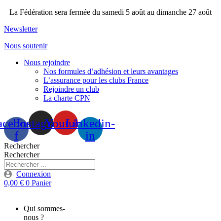
Aller
La Fédération sera fermée du samedi 5 août au dimanche 27 août
au
Newsletter
contenu
Nous soutenir
Nous rejoindre
Nos formules d’adhésion et leurs avantages
L’assurance pour les clubs France
Rejoindre un club
La charte CPN
acebook-
Instagram
Youtube
Linkedin-
f
in
Rechercher
Rechercher
Connexion
0,00
€
0
Panier
Qui sommes-
nous ?