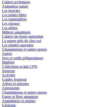
Cahiers techniques
Animation nature
Les insectes
Les petites bêtes
Les mammifères
Les oiseaux
Les arbres
Milieux aquatiques
Cahiers du jeune naturaliste
La nature près de chez soi
Les plantes sauvages
Champignons et autres spores
Autres
Jeux et outils pédagogiques
Matériel
Collections et kits CPN
Jeunesse
Activités
Guides Jeunesse
Arbres et arbustes
Astronomie
Champignons et autres spores
Faune et flore aquatique
Amphibiens et reptiles
Géologie