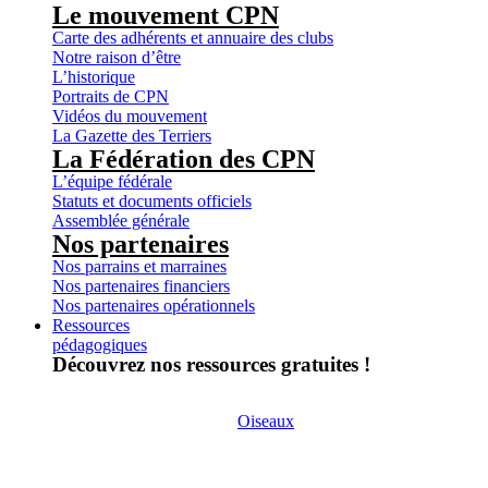
Le mouvement CPN
Carte des adhérents et annuaire des clubs
Notre raison d’être
L’historique
Portraits de CPN
Vidéos du mouvement
La Gazette des Terriers
La Fédération des CPN
L’équipe fédérale
Statuts et documents officiels
Assemblée générale
Nos partenaires
Nos parrains et marraines
Nos partenaires financiers
Nos partenaires opérationnels
Ressources
pédagogiques
Découvrez nos ressources gratuites !
Oiseaux