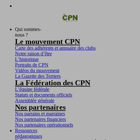
Qui sommes-
nous ?
Le mouvement CPN
Carte des adhérents et annuaire des clubs
Notre raison d’être
L’historique
Portraits de CPN
Vidéos du mouvement
La Gazette des Terriers
La Fédération des CPN
L’équipe fédérale
Statuts et documents officiels
Assemblée générale
Nos partenaires
Nos parrains et marraines
Nos partenaires financiers
Nos partenaires opérationnels
Ressources
pédagogiques