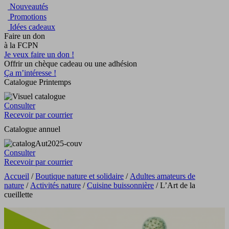
Nouveautés
Promotions
Idées cadeaux
Faire un don
à la FCPN
Je veux faire un don !
Offrir un chèque cadeau ou une adhésion
Ça m’intéresse !
Catalogue Printemps
Consulter
Recevoir par courrier
Catalogue annuel
Consulter
Recevoir par courrier
Accueil
/
Boutique nature et solidaire
/
Adultes amateurs de
nature
/
Activités nature
/
Cuisine buissonnière
/ L’Art de la
cueillette