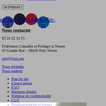
acebook-
Instagram
Youtube
Linkedin-
f
in
Nous contacter
03 24 22 54 55
Fédération Connaître et Protéger la Nature
43 Grande Rue – 08430 Poix-Terron
info@fcpn.org
Nous rejoindre
Nous soutenir
Plan du site
Espace presse
FAQ
Mentions légales
Politique de confidentialité
CGV
Remboursements et retours