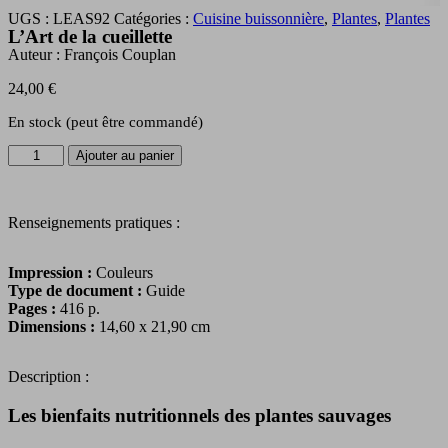
UGS :
LEAS92
Catégories :
Cuisine buissonnière
,
Plantes
,
Plantes
L’Art de la cueillette
Auteur :
François Couplan
24,00
€
En stock (peut être commandé)
quantité
Ajouter au panier
de
L'Art
de
Renseignements pratiques :
la
cueillette
Impression :
Couleurs
Type de document :
Guide
Pages :
416 p.
Dimensions :
14,60 x 21,90 cm
Description :
Les bienfaits nutritionnels des plantes sauvages