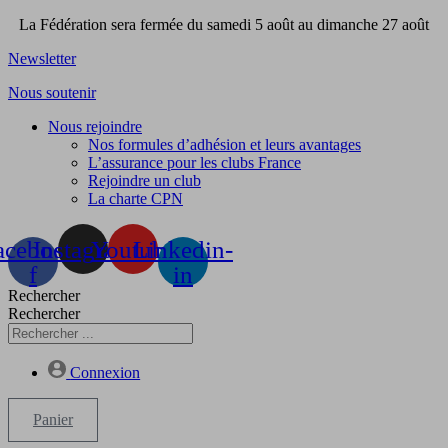
Aller
La Fédération sera fermée du samedi 5 août au dimanche 27 août
au
Newsletter
contenu
Nous soutenir
Nous rejoindre
Nos formules d’adhésion et leurs avantages
L’assurance pour les clubs France
Rejoindre un club
La charte CPN
acebook-
Instagram
Youtube
Linkedin-
f
in
Rechercher
Rechercher
Connexion
Panier