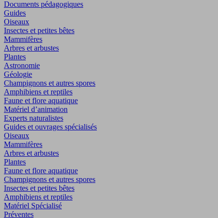
Documents pédagogiques
Guides
Oiseaux
Insectes et petites bêtes
Mammifères
Arbres et arbustes
Plantes
Astronomie
Géologie
Champignons et autres spores
Amphibiens et reptiles
Faune et flore aquatique
Matériel d’animation
Experts naturalistes
Guides et ouvrages spécialisés
Oiseaux
Mammifères
Arbres et arbustes
Plantes
Faune et flore aquatique
Champignons et autres spores
Insectes et petites bêtes
Amphibiens et reptiles
Matériel Spécialisé
Préventes