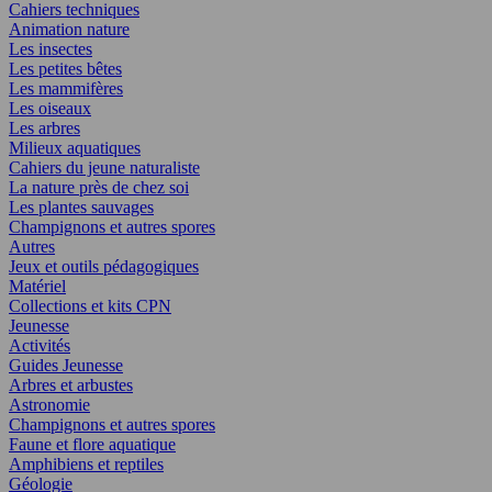
Cahiers techniques
Animation nature
Les insectes
Les petites bêtes
Les mammifères
Les oiseaux
Les arbres
Milieux aquatiques
Cahiers du jeune naturaliste
La nature près de chez soi
Les plantes sauvages
Champignons et autres spores
Autres
Jeux et outils pédagogiques
Matériel
Collections et kits CPN
Jeunesse
Activités
Guides Jeunesse
Arbres et arbustes
Astronomie
Champignons et autres spores
Faune et flore aquatique
Amphibiens et reptiles
Géologie