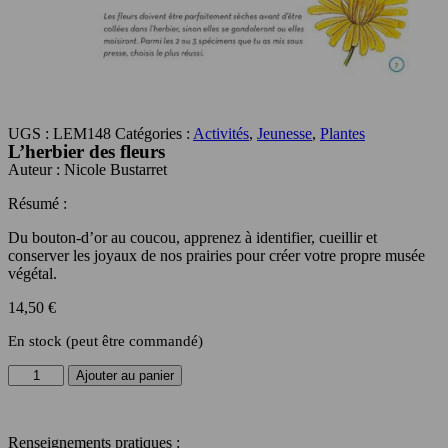
UGS :
LEM148
Catégories :
Activités
,
Jeunesse
,
Plantes
L’herbier des fleurs
Auteur :
Nicole Bustarret
Résumé :
Du bouton-d’or au coucou, apprenez à identifier, cueillir et
conserver les joyaux de nos prairies pour créer votre propre musée
végétal.
14,50
€
En stock (peut être commandé)
quantité
Ajouter au panier
de
L'herbier
des
Renseignements pratiques :
fleurs