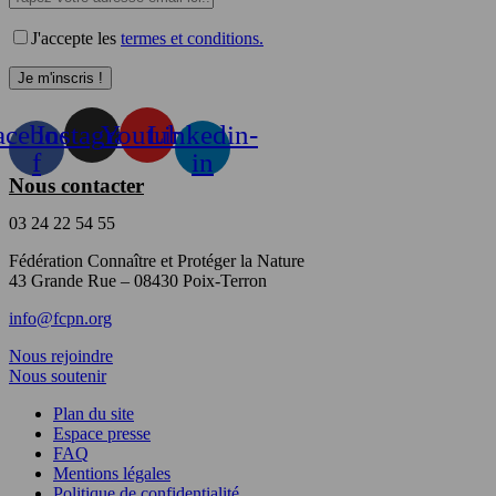
J'accepte les
termes et conditions.
acebook-
Instagram
Youtube
Linkedin-
f
in
Nous contacter
03 24 22 54 55
Fédération Connaître et Protéger la Nature
43 Grande Rue – 08430 Poix-Terron
info@fcpn.org
Nous rejoindre
Nous soutenir
Plan du site
Espace presse
FAQ
Mentions légales
Politique de confidentialité