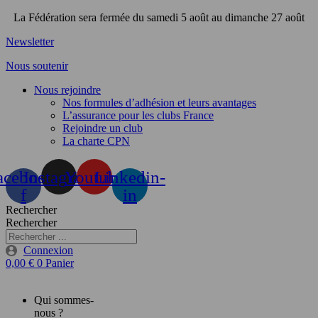
Aller
La Fédération sera fermée du samedi 5 août au dimanche 27 août
au
Newsletter
contenu
Nous soutenir
Nous rejoindre
Nos formules d’adhésion et leurs avantages
L’assurance pour les clubs France
Rejoindre un club
La charte CPN
acebook-
Instagram
Youtube
Linkedin-
f
in
Rechercher
Rechercher
Connexion
0,00
€
0
Panier
Qui sommes-
nous ?