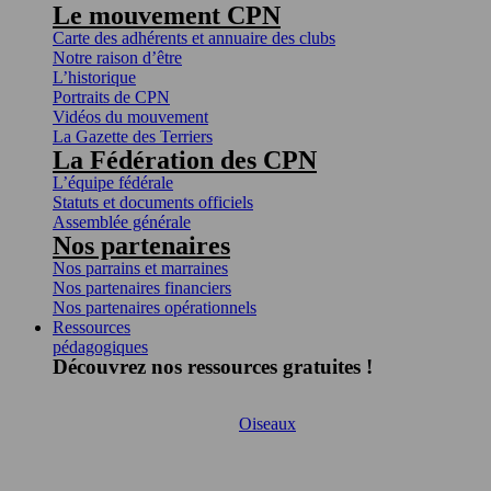
Le mouvement CPN
Carte des adhérents et annuaire des clubs
Notre raison d’être
L’historique
Portraits de CPN
Vidéos du mouvement
La Gazette des Terriers
La Fédération des CPN
L’équipe fédérale
Statuts et documents officiels
Assemblée générale
Nos partenaires
Nos parrains et marraines
Nos partenaires financiers
Nos partenaires opérationnels
Ressources
pédagogiques
Découvrez nos ressources gratuites !
Oiseaux