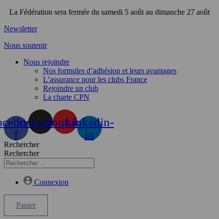
Aller
La Fédération sera fermée du samedi 5 août au dimanche 27 août
au
Newsletter
contenu
Nous soutenir
Nous rejoindre
Nos formules d’adhésion et leurs avantages
L’assurance pour les clubs France
Rejoindre un club
La charte CPN
acebook-
Instagram
Youtube
Linkedin-
f
in
Rechercher
Rechercher
Connexion
Panier