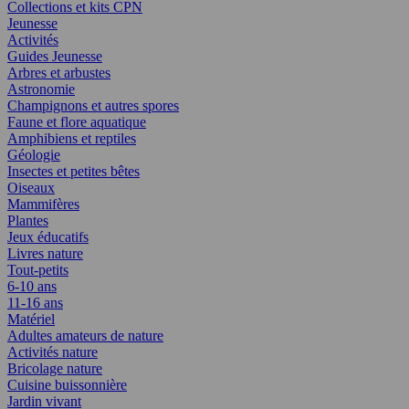
Collections et kits CPN
Jeunesse
Activités
Guides Jeunesse
Arbres et arbustes
Astronomie
Champignons et autres spores
Faune et flore aquatique
Amphibiens et reptiles
Géologie
Insectes et petites bêtes
Oiseaux
Mammifères
Plantes
Jeux éducatifs
Livres nature
Tout-petits
6-10 ans
11-16 ans
Matériel
Adultes amateurs de nature
Activités nature
Bricolage nature
Cuisine buissonnière
Jardin vivant