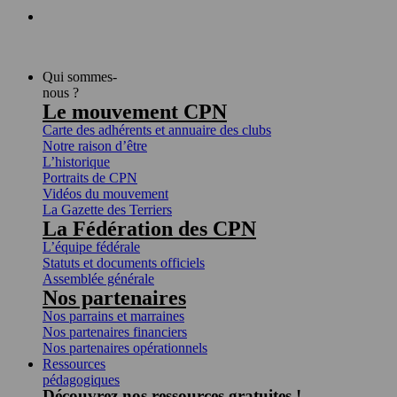
Qui sommes-
nous ?
Le mouvement CPN
Carte des adhérents et annuaire des clubs
Notre raison d’être
L’historique
Portraits de CPN
Vidéos du mouvement
La Gazette des Terriers
La Fédération des CPN
L’équipe fédérale
Statuts et documents officiels
Assemblée générale
Nos partenaires
Nos parrains et marraines
Nos partenaires financiers
Nos partenaires opérationnels
Ressources
pédagogiques
Découvrez nos ressources gratuites !