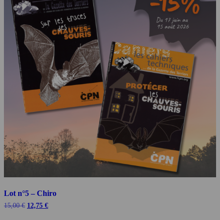
Lot n°5 – Chiro
Le
Le
15,00
€
12,75
€
prix
prix