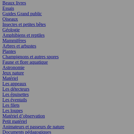
Beaux livres
Essais
Guides Grand public
Oiseaux
Insectes et petites bêtes
Géologie
Amphibiens et reptiles
Mammifères
Arbres et arbustes
Plantes
Champignons et autres spores
Faune et flore aquatique
Astronomie
Jeux nature
Matériel
Les appeaux
Les détecteurs
Les épuisettes
Les éventails
Les filets
Les loupes
Matériel d’observation
Petit matériel
Animateurs et passeurs de nature
Documents pédagogiques