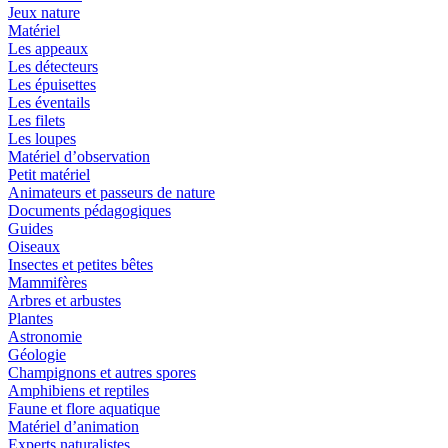
Jeux nature
Matériel
Les appeaux
Les détecteurs
Les épuisettes
Les éventails
Les filets
Les loupes
Matériel d’observation
Petit matériel
Animateurs et passeurs de nature
Documents pédagogiques
Guides
Oiseaux
Insectes et petites bêtes
Mammifères
Arbres et arbustes
Plantes
Astronomie
Géologie
Champignons et autres spores
Amphibiens et reptiles
Faune et flore aquatique
Matériel d’animation
Experts naturalistes