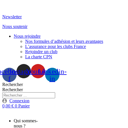
Aller
au
Newsletter
contenu
Nous soutenir
Nous rejoindre
Nos formules d’adhésion et leurs avantages
L’assurance pour les clubs France
Rejoindre un club
La charte CPN
acebook-
Instagram
Youtube
Linkedin-
f
in
Rechercher
Rechercher
Connexion
0,00
€
0
Panier
Qui sommes-
nous ?