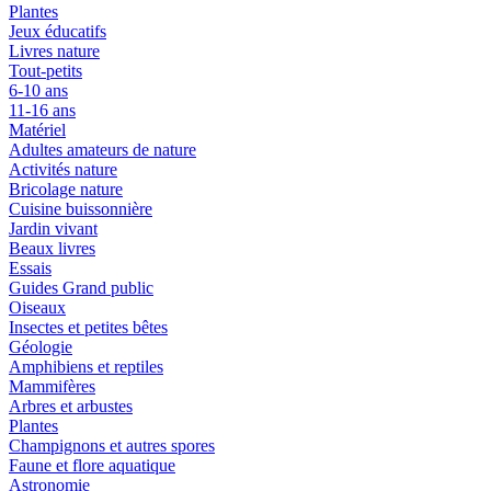
Plantes
Jeux éducatifs
Livres nature
Tout-petits
6-10 ans
11-16 ans
Matériel
Adultes amateurs de nature
Activités nature
Bricolage nature
Cuisine buissonnière
Jardin vivant
Beaux livres
Essais
Guides Grand public
Oiseaux
Insectes et petites bêtes
Géologie
Amphibiens et reptiles
Mammifères
Arbres et arbustes
Plantes
Champignons et autres spores
Faune et flore aquatique
Astronomie