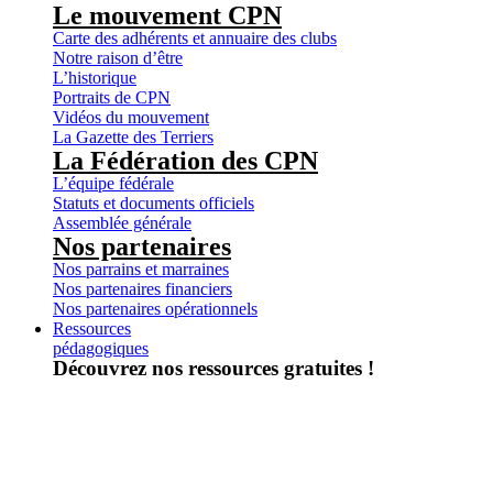
Le mouvement CPN
Carte des adhérents et annuaire des clubs
Notre raison d’être
L’historique
Portraits de CPN
Vidéos du mouvement
La Gazette des Terriers
La Fédération des CPN
L’équipe fédérale
Statuts et documents officiels
Assemblée générale
Nos partenaires
Nos parrains et marraines
Nos partenaires financiers
Nos partenaires opérationnels
Ressources
pédagogiques
Découvrez nos ressources gratuites !